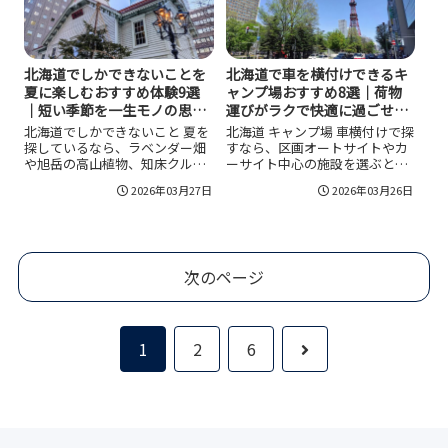
ない判断基準も整理します。
にしました。
北海道でしかできないことを
北海道で車を横付けできるキ
夏に楽しむおすすめ体験9選
ャンプ場おすすめ8選｜荷物
｜短い季節を一生モノの思い
運びがラクで快適に過ごせ
出に変えよう！
る！
北海道でしかできないこと 夏を
北海道 キャンプ場 車横付けで探
探しているなら、ラベンダー畑
すなら、区画オートサイトやカ
や旭岳の高山植物、知床クルー
ーサイト中心の施設を選ぶと設
ズ、釧路湿原カヌーなど「短い
営・撤収が一気にラクになりま
2026年03月27日
2026年03月26日
季節に価値が最大化する体験」
す。苫小牧アルテンや洞爺財
を軸に選ぶのが近道です。移動
田、真狩、まあぶ、丸瀬布、ほ
は距離ではなく時間で組み、服
たるの里など候補を比較し、地
装と虫対策を前提にし、天候で
面・電源・静粛ルール・料金体
の変更も想定して拠点連泊を入
系を同条件で確認して快適な滞
次のページ
れると満足度が安定します。祭
在を実現しましょう。
りを1つ足せば旅の熱量も上がり
ます。
次
1
2
6
へ