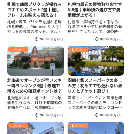
札幌市周辺の果物狩りおすす
札幌で韓国プリクラが撮れる
め8選｜季節別の選び方で満
おすすめスポット7選｜推し
足度が上がる！
フレームも映えも狙える！
札幌市で果物狩りをするなら、
札幌で韓国プリクラを撮れる場
近場で行きやすい観光農園の候
所を厳選し、Photoismや人生4
補を押さえたうえで、旬の時期
カットの設置スポット、セルフ
と料金方式で絞り込むのが最短
写真館の選び方、料金目安、映
2026年03月28日
2026年03月28日
です。札幌市南区の農園を中心
える撮り方と混雑回避まで一気
に、余市・仁木・北広島方面ま
に整理しました。
レジャー
レジャー
で日帰り候補を8件紹介し、季節
別の目安、料金相場、アクセ
ス、子連れのコツ、予約と当日
の流れまで整理しました。
北海道でオープンが早いスキ
函館七飯スノーパークの楽し
ー場ランキング8選｜最速で
み方｜初めてでも迷わない滑
滑るための確認ポイントは？
り方とチケット選び！
北海道のスキー場でオープン最
函館スノーパークこと函館七飯
速を狙うなら、11月下旬開始の
スノーパークの魅力を、ゴンド
候補を中心に「営業開始日」と
ラでの絶景体験やロングコース
「当日の運行リフト・滑走可能
の楽しみ方から、アクセス、リ
2026年03月28日
2026年03月27日
コース」を分けて確認するのが
フト券・レンタル料金、ナイタ
コツ。札幌近郊・ニセコ・道央
ーの注意点、服装と持ち物、混
レジャー
レジャー
リゾートの早期オープン傾向を
雑回避までまとめて整理し、初
比較し、日帰りや宿泊で失敗し
めてでも迷わず計画できるよう