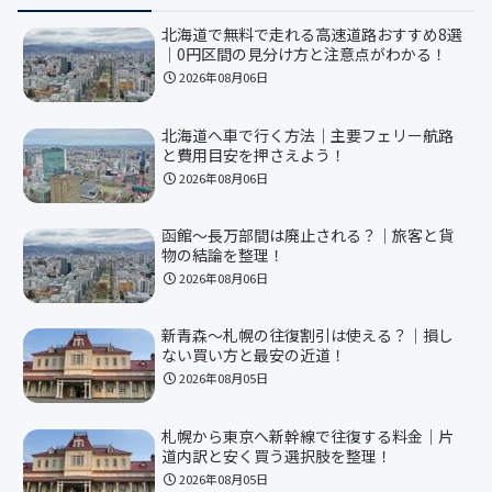
北海道で無料で走れる高速道路おすすめ8選
｜0円区間の見分け方と注意点がわかる！
2026年08月06日
北海道へ車で行く方法｜主要フェリー航路
と費用目安を押さえよう！
2026年08月06日
函館〜長万部間は廃止される？｜旅客と貨
物の結論を整理！
2026年08月06日
新青森〜札幌の往復割引は使える？｜損し
ない買い方と最安の近道！
2026年08月05日
札幌から東京へ新幹線で往復する料金｜片
道内訳と安く買う選択肢を整理！
2026年08月05日