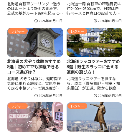
北海道自転車ツーリングで迷う
北海道一周 自転車の距離目安は
のはルートより計画の組み方。
約2400〜2500kmで、日数は走
公式の基幹ルート9選を起点に、
行ペースと休息日の設計で大き
ベストシーズンの考え方、日数
く変わります。沿岸ベースのル
2026年03月30日
2026年03月30日
と距離の目安、装備リスト、パ
ート作り、補給の空白を作らな
ンク対策、ヒグマ出没情報の確
い計画、キャンプと宿の使い分
レジャー
レジャー
認方法、交通ルールまで整理。
け、夜間ライトなど交通ルー
初めてでも無理なく走れる設計
ル、ヒグマ対策まで、完走率を
で絶景と旅感を両立します。
上げる実践ポイントをまとめて
確認できます。
北海道の犬ぞり体験おすすめ
北海道ラッコツアーおすすめ
8選｜初めてでも操縦できる
8選｜野生のラッコに会える
コース選びは？
道東の選び方！
北海道 犬ぞり体験は、短時間で
北海道ラッコツアーを探すな
気軽に乗れる施設と、雪原を長
ら、道東（霧多布岬・根室・知
く走る本格ツアーで満足度が変
床羅臼）が王道。陸から観察で
わります。エリアは移動負荷で
きるスポットと、ラッコに出会
2026年03月29日
2026年03月29日
絞り、走行距離と貸切条件で決
える可能性があるクルーズ8選を
めるのがコツです。年齢条件や
紹介し、ベストシーズン・持ち
レジャー
レジャー
体重制限、天候中止、キャンセ
物・マナーまで整理。双眼鏡と
ル規定を公式で確認し、防寒と
防風対策で満足度が大きく変わ
手袋を整えて最高の思い出に。
ります。