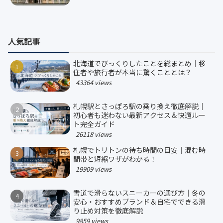
人気記事
北海道でびっくりしたことを総まとめ｜移
住者や旅行者が本当に驚くこととは？
43364 views
札幌駅とさっぽろ駅の乗り換え徹底解説｜
初心者も迷わない最新アクセス＆快適ルー
ト完全ガイド
26118 views
札幌でトリトンの待ち時間の目安｜混む時
間帯と短縮ワザがわかる！
19909 views
雪道で滑らないスニーカーの選び方｜冬の
安心・おすすめブランド＆自宅でできる滑
り止め対策を徹底解説
9859 views