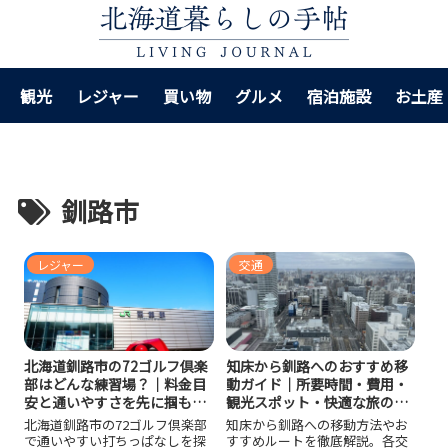
観光
レジャー
買い物
グルメ
宿泊施設
お土産
釧路市
レジャー
交通
北海道釧路市の72ゴルフ倶楽
知床から釧路へのおすすめ移
部はどんな練習場？｜料金目
動ガイド｜所要時間・費用・
安と通いやすさを先に掴も
観光スポット・快適な旅のコ
う！
ツを徹底解説
北海道釧路市の72ゴルフ倶楽部
知床から釧路への移動方法やお
で通いやすい打ちっぱなしを探
すすめルートを徹底解説。各交