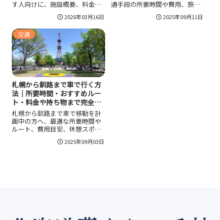
す人向けに、施設概要、料金目
通手段の所要時間や費用、旅の
安、打ち放題と会員制度の選び
計画ポイント、防寒対策や快適
2026年03月16日
2025年09月11日
方、初心者の練習手順、レッス
な持ち物も紹介します。人気観
ンやショップ活用、冬場の注意
光スポットの立ち寄り情報も充
交通
点まで整理。武佐エリアのアク
実で、知床から釧路への旅を最
セス感も押さえて、迷わず練習
大限に楽しみたい方に最適で
を始められます。
す。
札幌から釧路まで車で行く方
法｜所要時間・おすすめルー
ト・料金や持ち物まで完全ガ
イド
札幌から釧路まで車で移動を計
画中の方へ、最適な所要時間や
ルート、費用目安、休憩スポッ
ト、季節ごとの注意点、積雪時
2025年09月03日
の安全運転ポイントまで詳しく
解説。長距離ドライブを快適に
楽しむための持ち物や観光メリ
ットも網羅しています。