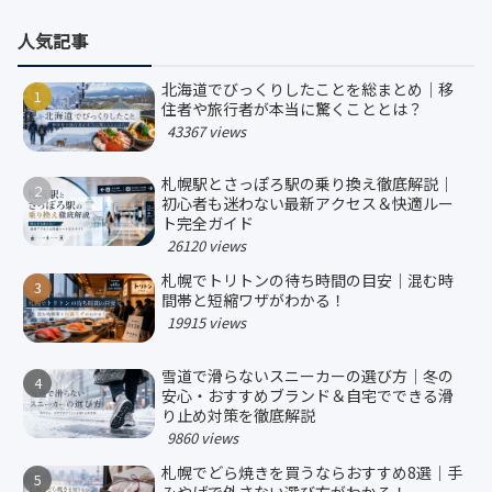
人気記事
北海道でびっくりしたことを総まとめ｜移
住者や旅行者が本当に驚くこととは？
43367 views
札幌駅とさっぽろ駅の乗り換え徹底解説｜
初心者も迷わない最新アクセス＆快適ルー
ト完全ガイド
26120 views
札幌でトリトンの待ち時間の目安｜混む時
間帯と短縮ワザがわかる！
19915 views
雪道で滑らないスニーカーの選び方｜冬の
安心・おすすめブランド＆自宅でできる滑
り止め対策を徹底解説
9860 views
札幌でどら焼きを買うならおすすめ8選｜手
みやげで外さない選び方がわかる！