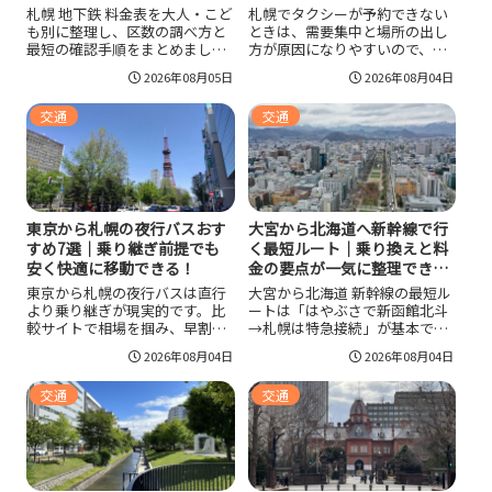
札幌 地下鉄 料金表を大人・こど
札幌でタクシーが予約できない
も別に整理し、区数の調べ方と
ときは、需要集中と場所の出し
最短の確認手順をまとめまし
方が原因になりやすいので、ピ
た。土日祝に強いドニチカキッ
ンを停車しやすい地点に置き直
2026年08月05日
2026年08月04日
プや地下鉄専用1日乗車券の料金
して即時配車へ切り替え、5分単
目安、バス・市電の乗継運賃の
位で別アプリや1ブロック移動を
交通
交通
考え方、家族利用で迷いやすい
試すのが最短です。雪やイベン
子ども区分まで、移動前に判断
ト日は予約枠が埋まりやすいた
できるポイントを一気に確認で
め、地下鉄やバスで近づいて最
きます。
後だけタクシーにするなど代替
手段も併用すると移動が安定し
ます。
東京から札幌の夜行バスおす
大宮から北海道へ新幹線で行
すめ7選｜乗り継ぎ前提でも
く最短ルート｜乗り換えと料
安く快適に移動できる！
金の要点が一気に整理でき
る！
東京から札幌の夜行バスは直行
大宮から北海道 新幹線の最短ル
より乗り継ぎが現実的です。比
ートは「はやぶさで新函館北斗
較サイトで相場を掴み、早割と
→札幌は特急接続」が基本で、
曜日調整で総額を下げ、座席タ
指定席は大宮→新函館北斗が約
2026年08月04日
2026年08月04日
イプと装備で睡眠の質を確保す
22,600円、新函館北斗→札幌が
ると到着後も動けます。フェリ
約9,770円を目安に総額を先に見
交通
交通
ー併用も選択肢に入れ、集合場
積もると失敗しません。函館目
所と日付ミスを防いでスムーズ
的ならはこだてライナー活用が
に移動しましょう。
スムーズで、冬季や週末は接続
に余裕を持ち、えきねっと事前
受付などで早めに座席を確保す
ると安心です。