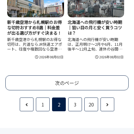
ると安全です。冬は装備と道路
きます。子連れは乗り換え回数
情報の確認、夜間回避が鍵で、
を減らし、冬は遅延前提で早め
到着後の動線まで単純化してお
の便を選ぶのが安心です。
くと疲労と判断ミスを減らせま
す。
新千歳空港から札幌駅のお得
北海道への飛行機が安い時期
な切符おすすめ8選｜料金差
｜狙い目の月と安く買うコツ
が出る選び方がすぐ決まる！
は？
新千歳空港から札幌駅のお得な
北海道への飛行機が安い時期
切符は、片道ならJR快速エアポ
は、正月明け〜2月や6月、11月
ート、往復や複数回なら空港連
後半〜12月上旬、連休の谷間が
絡バスの往復券・回数券が有力
狙い目です。出発の1〜3カ月前
2026年08月02日
2026年08月02日
です。混雑日や大荷物ならuシー
を軸に相場を見つつ、繁忙期は
トやチケットレス指定で着席を
発売直後から確保すると取りこ
確保すると体感コスパが上がり
ぼしが減ります。冬は安い反
ます。運賃や条件は改定される
面、欠航や遅延の可能性がある
ことがあるため、公式情報で所
ため予備日を用意し、到着空港
次のページ
要時間・料金目安・対象路線を
やLCCの追加料金まで含めて総
確認して最適な一枚を選びまし
額で比較すると納得の最安に近
ょう。
づけます。
前
次
1
2
3
20
へ
へ