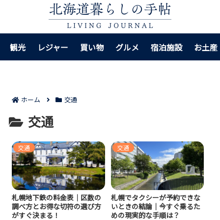
観光
レジャー
買い物
グルメ
宿泊施設
お土産
ホーム
交通
交通
交通
交通
札幌地下鉄の料金表｜区数の
札幌でタクシーが予約できな
調べ方とお得な切符の選び方
いときの結論｜今すぐ乗るた
がすぐ決まる！
めの現実的な手順は？