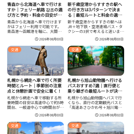
青森から北海道へ車で行けま
新千歳空港からすすきの駅へ
すか｜フェリー航路 강조の選
の行き方は3パターンで決ま
び方と予約・料金の目安がす
る｜最短ルートと料金の選び
ぐ決まる！
方がわかる！
青森から北海道へ車で行けます
新千歳空港からすすきの駅へは
かはフェリー利用で可能です。
JR＋地下鉄・空港連絡バス・タ
青森港〜函館港を軸に、大間発
クシーの3択で考えると迷いませ
や苫小牧着も含めて港までの運
ん。最短はJR快速「エアポー
2026年08月03日
2026年08月03日
転時間と到着後の走行距離まで
ト」＋南北線、乗り換えを減ら
合算すると最適航路が決まりま
すならバス、荷物多めや深夜は
交通
交通
す。公式の時刻表と運賃を確認
タクシーが安心です。料金目安
して早めに予約し、受付締切に
と所要時間、冬の渋滞や運休リ
余裕を持って到着すれば初めて
スク、停留所と出口の選び方ま
でも安心です。
でまとめて確認できます。
札幌から網走へ車で行く所要
札幌から旭山動物園へ行ける
時間とルート｜季節別の注意
バスおすすめ7選｜直行便と
点と休憩計画で安全に着く！
乗り継ぎの最短ルートが決ま
る！
札幌から網走へ車で移動する所
札幌から旭山動物園へバスで行
要時間の目安は高速中心で約5時
くなら、直行の定期観光バスと
間台、一般道中心で6時間台が起
「高速あさひかわ号＋旭川電気
点ですが、休憩や天候で大きく
軌道」の乗り継ぎが王道です。
2026年08月03日
2026年08月02日
前後します。札幌から網走へ車
運行日・料金・時刻表・冬期開
で行く際は、幹線道路中心で迷
園時間を公式情報で確認し、到
交通
交通
いにくいルートを選び、1.5〜2
着目標を開園時刻から逆算すれ
時間ごとの休憩を前提に計画す
ば日帰りでも滞在時間を確保で