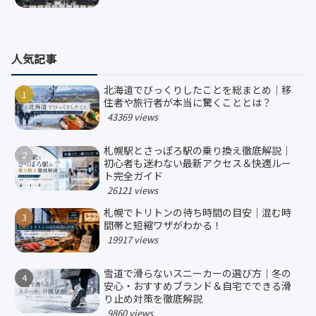
人気記事
北海道でびっくりしたことを総まとめ｜移
住者や旅行者が本当に驚くこととは？
43369 views
札幌駅とさっぽろ駅の乗り換え徹底解説｜
初心者も迷わない最新アクセス＆快適ルー
ト完全ガイド
26121 views
札幌でトリトンの待ち時間の目安｜混む時
間帯と短縮ワザがわかる！
19917 views
雪道で滑らないスニーカーの選び方｜冬の
安心・おすすめブランド＆自宅でできる滑
り止め対策を徹底解説
9860 views