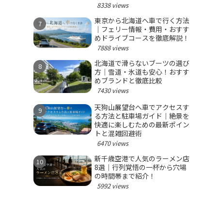
8338 views
東京から北海道へ車で行く方法
｜フェリー情報・費用・おすす
めドライブコースを徹底解説！
7888 views
北海道で滑らないブーツの選び
方｜雪道・氷道も安心！おすす
めブランドと徹底比較
7430 views
天狗山展望台へ車でアクセスす
る方法と駐車場ガイド｜絶景を
快適に楽しむための最新ポイン
トと混雑回避術
6470 views
新千歳空港で人気のラーメン店
8選｜行列覚悟の一杯から穴場
の時間帯まで紹介！
5992 views