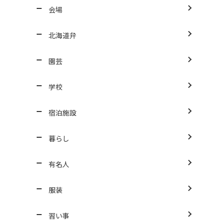
会場
北海道弁
園芸
学校
宿泊施設
暮らし
有名人
服装
習い事