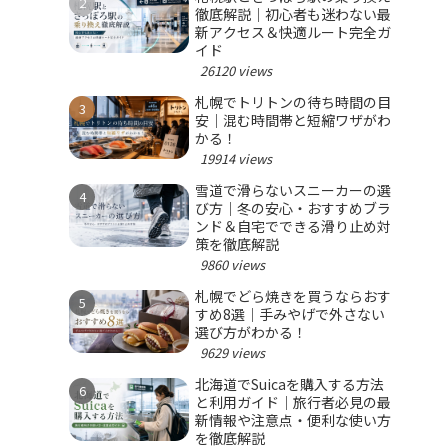
徹底解説｜初心者も迷わない最
新アクセス＆快適ルート完全ガ
イド
26120 views
札幌でトリトンの待ち時間の目
安｜混む時間帯と短縮ワザがわ
かる！
19914 views
雪道で滑らないスニーカーの選
び方｜冬の安心・おすすめブラ
ンド＆自宅でできる滑り止め対
策を徹底解説
9860 views
札幌でどら焼きを買うならおす
すめ8選｜手みやげで外さない
選び方がわかる！
9629 views
北海道でSuicaを購入する方法
と利用ガイド｜旅行者必見の最
新情報や注意点・便利な使い方
を徹底解説