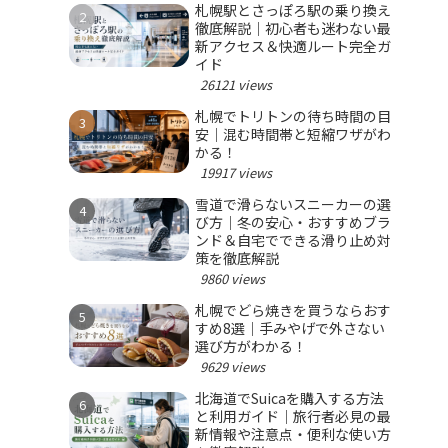
札幌駅とさっぽろ駅の乗り換え
徹底解説｜初心者も迷わない最
新アクセス＆快適ルート完全ガ
イド
26121 views
札幌でトリトンの待ち時間の目
安｜混む時間帯と短縮ワザがわ
かる！
19917 views
雪道で滑らないスニーカーの選
び方｜冬の安心・おすすめブラ
ンド＆自宅でできる滑り止め対
策を徹底解説
9860 views
札幌でどら焼きを買うならおす
すめ8選｜手みやげで外さない
選び方がわかる！
9629 views
北海道でSuicaを購入する方法
と利用ガイド｜旅行者必見の最
新情報や注意点・便利な使い方