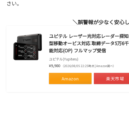
さい。
誤警報が少なく安心
ユピテル レーザー光対応レーダー探知機 SU
型移動オービス対応 取締データ5万6千
能対応(OP) フルマップ受信
ユピテル(Yupiteru)
¥9,980
（2026/08/05 22:25時点 | Amazon調べ）
Amazon
楽天市場