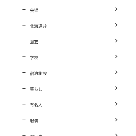
会場
北海道弁
園芸
学校
宿泊施設
暮らし
有名人
服装