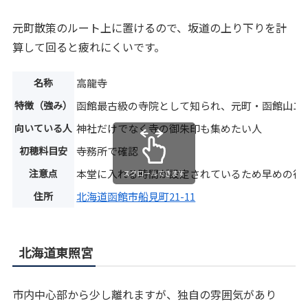
元町散策のルート上に置けるので、坂道の上り下りを計
算して回ると疲れにくいです。
名称
高龍寺
特徴（強み）
函館最古級の寺院として知られ、元町・函館山エ
向いている人
神社だけでなく寺の御朱印も集めたい人
初穂料目安
寺務所で確認
注意点
本堂に入れる時間が設定されているため早めの行
スクロールできます
住所
北海道函館市船見町21-11
北海道東照宮
市内中心部から少し離れますが、独自の雰囲気があり