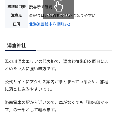
初穂料目安
授与所で確認
注意点
最寄りはバス移動が中心になりやすい
スクロールできます
住所
北海道函館市八幡町3-2
湯倉神社
湯の川温泉エリアの代表格で、温泉と御朱印を同日にま
とめたい人に強い味方です。
公式サイトにアクセス案内がまとまっているため、旅程
に落とし込みやすいです。
路面電車の駅から近いので、車がなくても「御朱印マッ
プ」の一部として組めます。