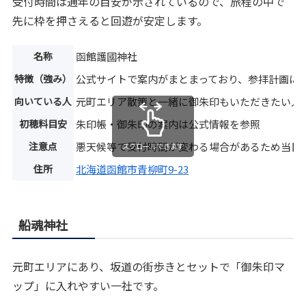
受付時間は通年の目安が示されているので、旅程の中で
先に枠を押さえると回遊が安定します。
名称
函館護國神社
特徴（強み）
公式サイトで案内がまとまっており、参拝計画に
向いている人
元町エリア散策と一緒に御朱印もいただきたい人
初穂料目安
朱印帳・御朱印の案内は公式情報を参照
注意点
悪天候等で受付時間が変わる場合があるため当日
スクロールできます
住所
北海道函館市青柳町9-23
船魂神社
元町エリアにあり、坂道の街歩きとセットで「御朱印マ
ップ」に入れやすい一社です。