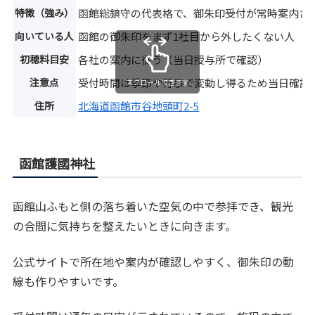
特徴（強み）
函館総鎮守の代表格で、御朱印受付が常時案内さ
向いている人
函館の御朱印をまず1社目から外したくない人
初穂料目安
各社の案内に従う（当日授与所で確認）
注意点
受付時間は季節や行事で変動し得るため当日確認
スクロールできます
住所
北海道函館市谷地頭町2-5
函館護國神社
函館山ふもと側の落ち着いた空気の中で参拝でき、観光
の合間に気持ちを整えたいときに向きます。
公式サイトで所在地や案内が確認しやすく、御朱印の動
線も作りやすいです。