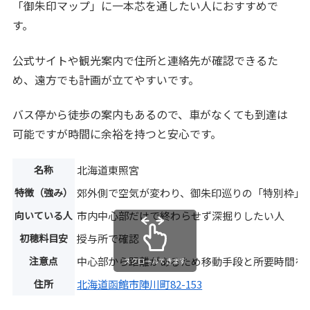
「御朱印マップ」に一本芯を通したい人におすすめで
す。
公式サイトや観光案内で住所と連絡先が確認できるた
め、遠方でも計画が立てやすいです。
バス停から徒歩の案内もあるので、車がなくても到達は
可能ですが時間に余裕を持つと安心です。
名称
北海道東照宮
特徴（強み）
郊外側で空気が変わり、御朱印巡りの「特別枠」
向いている人
市内中心部だけで終わらせず深掘りしたい人
初穂料目安
授与所で確認
注意点
中心部から距離があるため移動手段と所要時間を
スクロールできます
住所
北海道函館市陣川町82-153