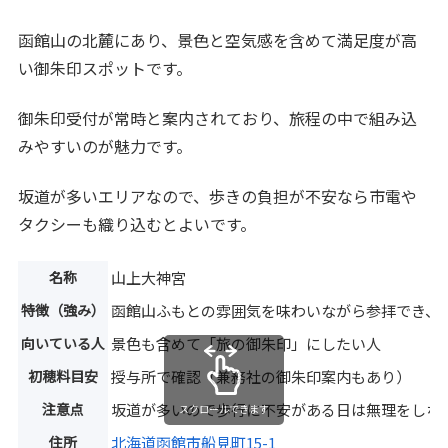
函館山の北麓にあり、景色と空気感を含めて満足度が高
い御朱印スポットです。
御朱印受付が常時と案内されており、旅程の中で組み込
みやすいのが魅力です。
坂道が多いエリアなので、歩きの負担が不安なら市電や
タクシーも織り込むとよいです。
名称
山上大神宮
特徴（強み）
函館山ふもとの雰囲気を味わいながら参拝でき、
向いている人
景色も含めて「旅の御朱印」にしたい人
初穂料目安
授与所で確認（兼務社の御朱印案内もあり）
注意点
坂道が多いので歩行に不安がある日は無理をしな
スクロールできます
住所
北海道函館市船見町15-1