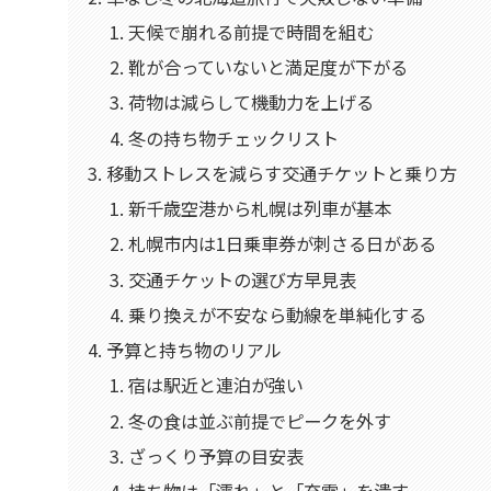
天候で崩れる前提で時間を組む
靴が合っていないと満足度が下がる
荷物は減らして機動力を上げる
冬の持ち物チェックリスト
移動ストレスを減らす交通チケットと乗り方
新千歳空港から札幌は列車が基本
札幌市内は1日乗車券が刺さる日がある
交通チケットの選び方早見表
乗り換えが不安なら動線を単純化する
予算と持ち物のリアル
宿は駅近と連泊が強い
冬の食は並ぶ前提でピークを外す
ざっくり予算の目安表
持ち物は「濡れ」と「充電」を潰す