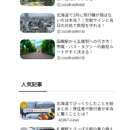
2026年08月08日
北海道で2月に飛行機が飛ばな
いのは本当？｜欠航サインと当
日の対処で旅程を守れる！
2026年08月07日
函館駅から五稜郭への行き方｜
市電・バス・タクシーの最短ル
ートがすぐ決まる！
2026年08月07日
人気記事
北海道でびっくりしたことを総
まとめ｜移住者や旅行者が本当
に驚くこととは？
43367 views
札幌駅とさっぽろ駅の乗り換え