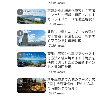
8340 views
東京から北海道へ車で行く方法
｜フェリー情報・費用・おすす
めドライブコースを徹底解説！
7890 views
北海道で滑らないブーツの選び
方｜雪道・氷道も安心！おすす
めブランドと徹底比較
7430 views
天狗山展望台へ車でアクセスす
る方法と駐車場ガイド｜絶景を
快適に楽しむための最新ポイン
トと混雑回避術
6470 views
新千歳空港で人気のラーメン店
8選｜行列覚悟の一杯から穴場
の時間帯まで紹介！
5992 views