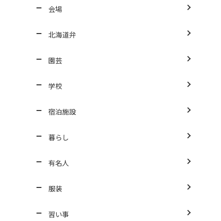
会場
北海道弁
園芸
学校
宿泊施設
暮らし
有名人
服装
習い事