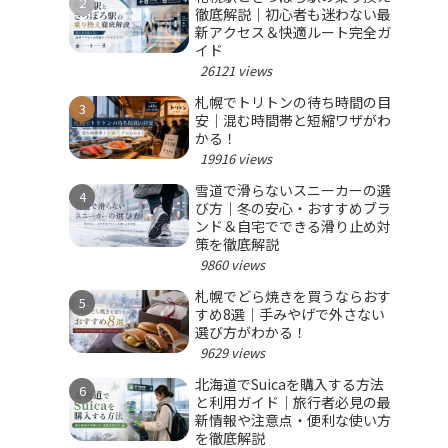
徹底解説｜初心者も迷わない最
新アクセス＆快適ルート完全ガ
イド
26121 views
札幌でトリトンの待ち時間の目
安｜混む時間帯と短縮ワザがわ
かる！
19916 views
雪道で滑らないスニーカーの選
び方｜冬の安心・おすすめブラ
ンド＆自宅でできる滑り止め対
策を徹底解説
9860 views
札幌でどら焼きを買うならおす
すめ8選｜手みやげで外さない
選び方がわかる！
9629 views
北海道でSuicaを購入する方法
と利用ガイド｜旅行者必見の最
新情報や注意点・便利な使い方
を徹底解説