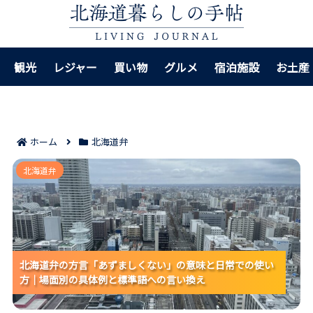
観光
レジャー
買い物
グルメ
宿泊施設
お土産
ホーム
北海道弁
北海道弁の方言「あずましくない」の意味と日常での
北海道弁
使い方｜場面別の具体例と標準語への言い換え
北海道弁の方言「あずましくない」の意味と日常での使い
北海道弁の方言「あずましくない」の意味と日常での使い
北海道弁の方言「あずましくない」の意味と日常での使い
方｜場面別の具体例と標準語への言い換え
方｜場面別の具体例と標準語への言い換え
方｜場面別の具体例と標準語への言い換え