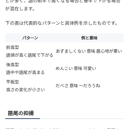
とが多く、語の前半で高くなる場合と後半で下がる場合
が混在します。
下の表は代表的なパターンと具体例を示したものです。
パターン
例と意味
前高型
あずましくない 意味 居心地が悪い
語頭が高く語尾で下がる
後高型
めんこい 意味 可愛い
語中や語尾が高まる
平板型
だべさ 意味 〜だろうね
高さの変化が小さい
語尾の抑揚