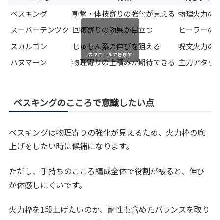
ベスキング
斬撃・体技寄りの強化が見える
物理火力の
スーパーテンツク
回復寄りの効果が目立つ
ヒーラーの
スカルゴン
じゅもん系の伸びを狙える
呪文火力の
スクロールできます
ハヌマーン
物理寄りの上積みが期待できる
主力アタッ
ベスキングのこころで意識したい点
ベスキングは物理寄りの強化が見えるため、火力枠の底
上げをしたい時に候補になります。
ただし、手持ちのこころ編成全体で役割が被ると、伸び
が体感しにくいです。
火力枠を1段上げたいのか、耐性も含めたバランスを取り