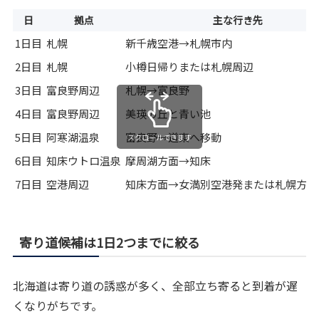
日
拠点
主な行き先
1日目
札幌
新千歳空港→札幌市内
2日目
札幌
小樽日帰りまたは札幌周辺
3日目
富良野周辺
札幌→富良野
4日目
富良野周辺
美瑛の丘と青い池
5日目
阿寒湖温泉
富良野→道東へ移動
スクロールできます
6日目
知床ウトロ温泉
摩周湖方面→知床
7日目
空港周辺
知床方面→女満別空港発または札幌方面
寄り道候補は1日2つまでに絞る
北海道は寄り道の誘惑が多く、全部立ち寄ると到着が遅
くなりがちです。