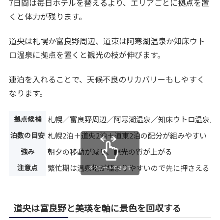
7日間は毎日ホテルを替えるより、エリアごとに拠点を置
くと体力が残ります。
道央は札幌か富良野周辺、道東は阿寒湖温泉か知床ウト
ロ温泉に拠点を置くと観光の枝が伸びます。
連泊を入れることで、天候不良のリカバリーもしやすく
なります。
拠点候補
札幌／富良野周辺／阿寒湖温泉／知床ウトロ温泉／
泊数の目安
札幌2泊＋道央2泊＋道東2泊の配分が組みやすい
強み
朝夕の移動が減り、観光の質が上がる
注意点
繁忙期は温泉地が埋まりやすいので先に押さえる
スクロールできます
道央は富良野と美瑛を軸に景色を回収する