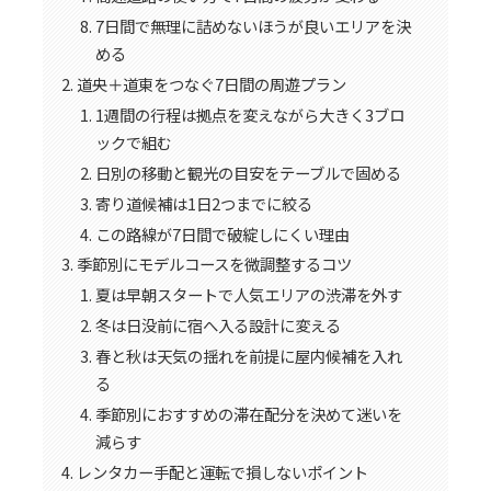
7日間で無理に詰めないほうが良いエリアを決
める
道央＋道東をつなぐ7日間の周遊プラン
1週間の行程は拠点を変えながら大きく3ブロ
ックで組む
日別の移動と観光の目安をテーブルで固める
寄り道候補は1日2つまでに絞る
この路線が7日間で破綻しにくい理由
季節別にモデルコースを微調整するコツ
夏は早朝スタートで人気エリアの渋滞を外す
冬は日没前に宿へ入る設計に変える
春と秋は天気の揺れを前提に屋内候補を入れ
る
季節別におすすめの滞在配分を決めて迷いを
減らす
レンタカー手配と運転で損しないポイント