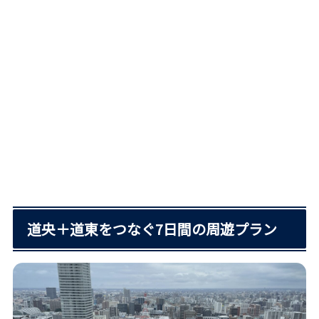
道央＋道東をつなぐ7日間の周遊プラン