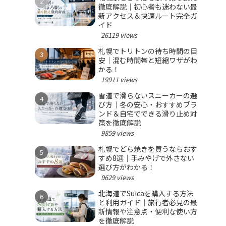
徹底解説｜初心者も迷わない最
新アクセス＆快適ルート完全ガ
イド
26119 views
札幌でトリトンの待ち時間の目
安｜混む時間帯と短縮ワザがわ
かる！
19911 views
雪道で滑らないスニーカーの選
び方｜冬の安心・おすすめブラ
ンド＆自宅でできる滑り止め対
策を徹底解説
9859 views
札幌でどら焼きを買うならおす
すめ8選｜手みやげで外さない
選び方がわかる！
9629 views
北海道でSuicaを購入する方法
と利用ガイド｜旅行者必見の最
新情報や注意点・便利な使い方
を徹底解説