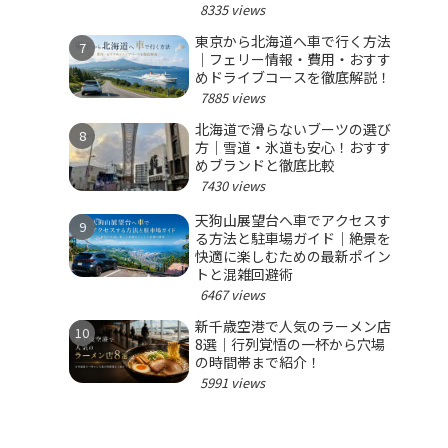
8335 views
東京から北海道へ車で行く方法
｜フェリー情報・費用・おすす
めドライブコースを徹底解説！
7885 views
北海道で滑らないブーツの選び
方｜雪道・氷道も安心！おすす
めブランドと徹底比較
7430 views
天狗山展望台へ車でアクセスす
る方法と駐車場ガイド｜絶景を
快適に楽しむための最新ポイン
トと混雑回避術
6467 views
新千歳空港で人気のラーメン店
8選｜行列覚悟の一杯から穴場
の時間帯まで紹介！
5991 views