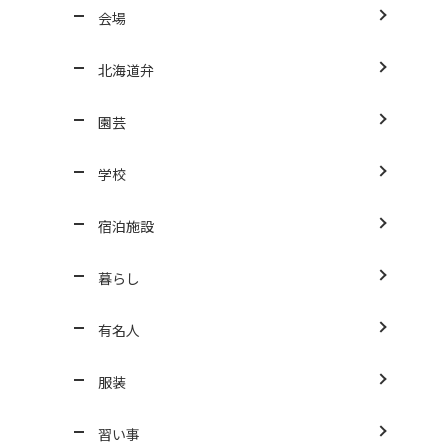
会場
北海道弁
園芸
学校
宿泊施設
暮らし
有名人
服装
習い事