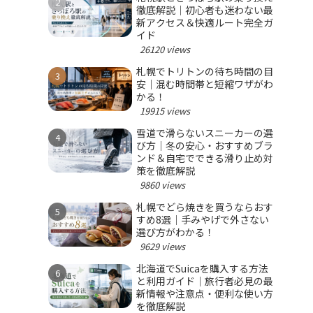
徹底解説｜初心者も迷わない最
新アクセス＆快適ルート完全ガ
イド
26120 views
札幌でトリトンの待ち時間の目
安｜混む時間帯と短縮ワザがわ
かる！
19915 views
雪道で滑らないスニーカーの選
び方｜冬の安心・おすすめブラ
ンド＆自宅でできる滑り止め対
策を徹底解説
9860 views
札幌でどら焼きを買うならおす
すめ8選｜手みやげで外さない
選び方がわかる！
9629 views
北海道でSuicaを購入する方法
と利用ガイド｜旅行者必見の最
新情報や注意点・便利な使い方
を徹底解説