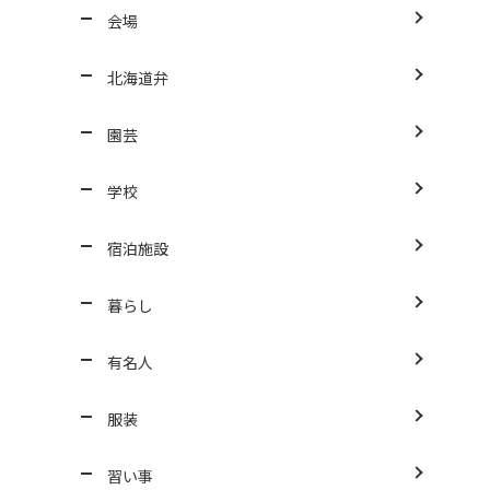
会場
北海道弁
園芸
学校
宿泊施設
暮らし
有名人
服装
習い事