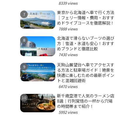
8339 views
東京から北海道へ車で行く方法
｜フェリー情報・費用・おすす
めドライブコースを徹底解説！
7888 views
北海道で滑らないブーツの選び
方｜雪道・氷道も安心！おすす
めブランドと徹底比較
7430 views
天狗山展望台へ車でアクセスす
る方法と駐車場ガイド｜絶景を
快適に楽しむための最新ポイン
トと混雑回避術
6470 views
新千歳空港で人気のラーメン店
8選｜行列覚悟の一杯から穴場
の時間帯まで紹介！
5992 views