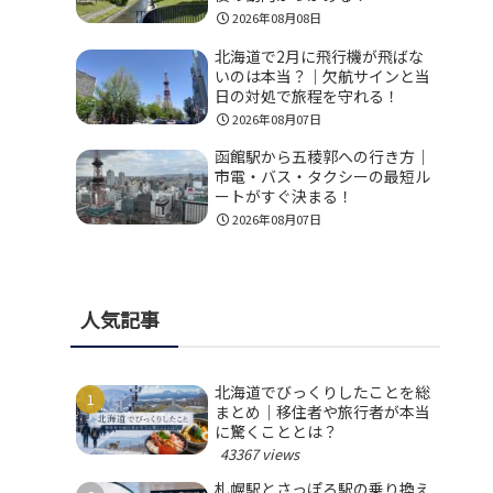
2026年08月08日
北海道で2月に飛行機が飛ばな
いのは本当？｜欠航サインと当
日の対処で旅程を守れる！
2026年08月07日
函館駅から五稜郭への行き方｜
市電・バス・タクシーの最短ル
ートがすぐ決まる！
2026年08月07日
人気記事
北海道でびっくりしたことを総
まとめ｜移住者や旅行者が本当
に驚くこととは？
43367 views
札幌駅とさっぽろ駅の乗り換え