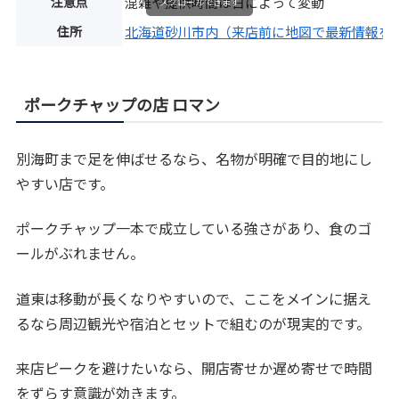
注意点
混雑や提供時間は日によって変動
スクロールできます
住所
北海道砂川市内（来店前に地図で最新情報を
ポークチャップの店 ロマン
別海町まで足を伸ばせるなら、名物が明確で目的地にし
やすい店です。
ポークチャップ一本で成立している強さがあり、食のゴ
ールがぶれません。
道東は移動が長くなりやすいので、ここをメインに据え
るなら周辺観光や宿泊とセットで組むのが現実的です。
来店ピークを避けたいなら、開店寄せか遅め寄せで時間
をずらす意識が効きます。