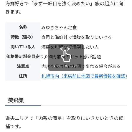
海鮮好きで「まず一軒目を強く決めたい」旅の起点に向
きます。
名称
みゆきちゃん定食
特徴（強み）
寿司と海鮮丼で満腹を取りにいける
向いている人
海鮮を短時間で満喫したい人
価格帯or料金目安
2,000円前後のセット感が話題
注意点
内容や提供形は時期で変わる場合がある
スクロールできます
住所
札幌市内（来店前に地図で最新情報を確認）
笑飛巣
道央エリアで「肉系の満足」を取りにいきたいときの候
補です。