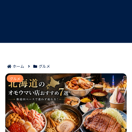
ホーム
グルメ
北海道のオモウマい店おすすめ7選｜放送回ベースで迷
グルメ
わず巡れる！