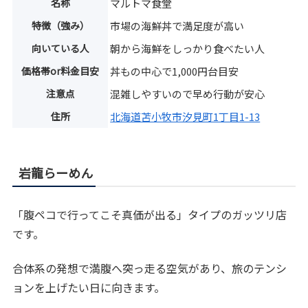
名称
マルトマ食堂
特徴（強み）
市場の海鮮丼で満足度が高い
向いている人
朝から海鮮をしっかり食べたい人
価格帯or料金目安
丼もの中心で1,000円台目安
注意点
混雑しやすいので早め行動が安心
住所
北海道苫小牧市汐見町1丁目1-13
岩龍らーめん
「腹ペコで行ってこそ真価が出る」タイプのガッツリ店
です。
合体系の発想で満腹へ突っ走る空気があり、旅のテンシ
ョンを上げたい日に向きます。