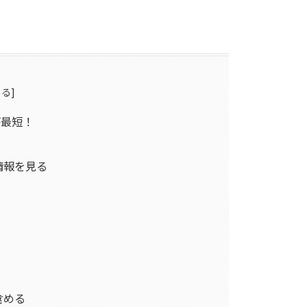
が最短！
情報を見る
含める