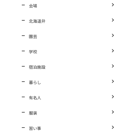
会場
北海道弁
園芸
学校
宿泊施設
暮らし
有名人
服装
習い事