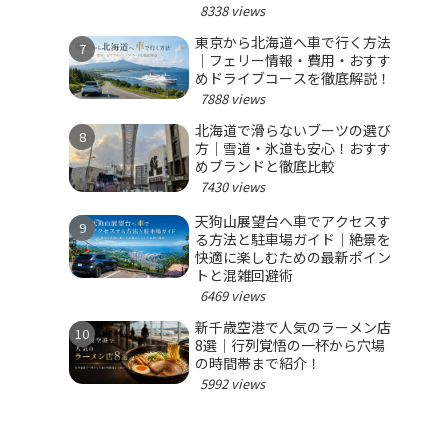
8338 views
東京から北海道へ車で行く方法
｜フェリー情報・費用・おすす
めドライブコースを徹底解説！
7888 views
北海道で滑らないブーツの選び
方｜雪道・氷道も安心！おすす
めブランドと徹底比較
7430 views
天狗山展望台へ車でアクセスす
る方法と駐車場ガイド｜絶景を
快適に楽しむための最新ポイン
トと混雑回避術
6469 views
新千歳空港で人気のラーメン店
8選｜行列覚悟の一杯から穴場
の時間帯まで紹介！
5992 views