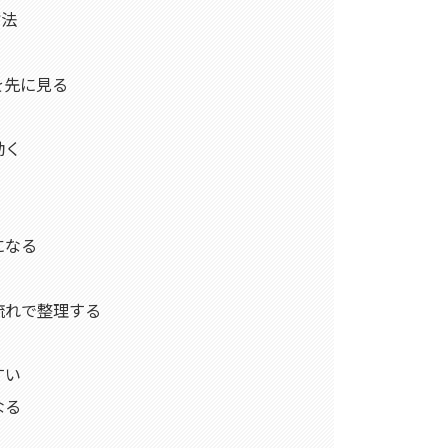
方法
を先に見る
動く
になる
流れで整理する
すい
なる