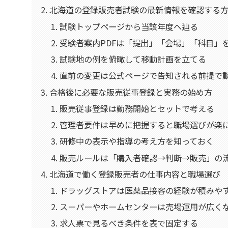
北海道の登録販売者試験の最新情報を確認する
試験トップページから当該年度へ辿る
受験者案内PDFは「提出」「会場」「科目」
試験地の例を俯瞰して移動計画を立てる
直前の変更は公式ページで告知される前提で
合格後に必要な販売従事登録と実務の始め方
販売従事登録は勤務開始とセットで考える
管理者要件は早めに把握すると職場選びが楽
研修中の表示や指導の考え方を知っておく
販売ルールは「購入者確認→判断→販売」の
北海道で働く登録販売者の仕事内容と職場選び
ドラッグストアは医薬品接客の経験が積みや
スーパーやホームセンターは売場運用が広く
求人票で見るべき条件を表で固定する