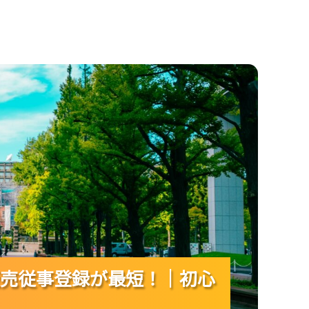
短！｜初心者でも迷わない準備の流れは？
売従事登録が最短！｜初心
売従事登録が最短！｜初心
売従事登録が最短！｜初心