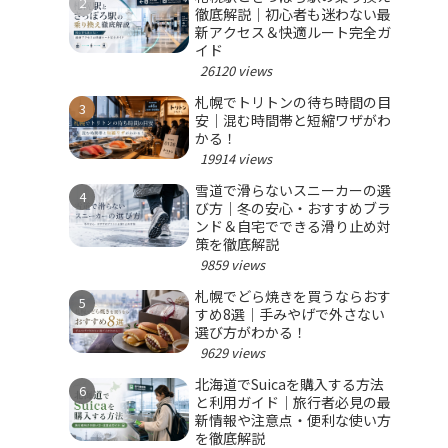
徹底解説｜初心者も迷わない最
新アクセス＆快適ルート完全ガ
イド
26120 views
札幌でトリトンの待ち時間の目
安｜混む時間帯と短縮ワザがわ
かる！
19914 views
雪道で滑らないスニーカーの選
び方｜冬の安心・おすすめブラ
ンド＆自宅でできる滑り止め対
策を徹底解説
9859 views
札幌でどら焼きを買うならおす
すめ8選｜手みやげで外さない
選び方がわかる！
9629 views
北海道でSuicaを購入する方法
と利用ガイド｜旅行者必見の最
新情報や注意点・便利な使い方
を徹底解説