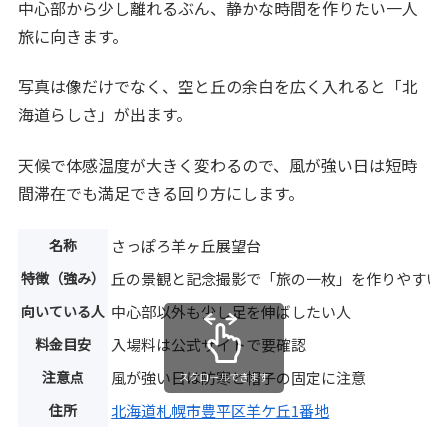
中心部から少し離れるぶん、静かな時間を作りたい一人
旅に向きます。
写真は像だけでなく、空と丘の余白を広く入れると「北
海道らしさ」が出ます。
天候で体感温度が大きく変わるので、風が強い日は短時
間滞在でも満足できる回り方にします。
名称
さっぽろ羊ヶ丘展望台
特徴（強み）
丘の景観と記念撮影で「旅の一枚」を作りやすい
向いている人
中心部以外も少し足を伸ばしたい人
料金目安
入場料は公式サイトで要確認
注意点
風が強い日は防寒と帽子の固定に注意
スクロールできます
住所
北海道札幌市豊平区羊ケ丘1番地