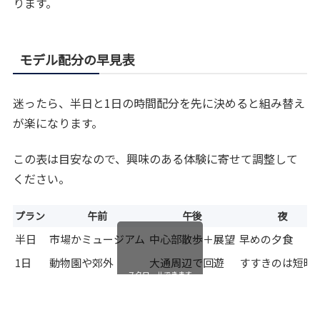
ります。
モデル配分の早見表
迷ったら、半日と1日の時間配分を先に決めると組み替え
が楽になります。
この表は目安なので、興味のある体験に寄せて調整して
ください。
プラン
午前
午後
夜
半日
市場かミュージアム
中心部散歩＋展望
早めの夕食
1日
動物園や郊外
大通周辺で回遊
すすきのは短時
スクロールできます