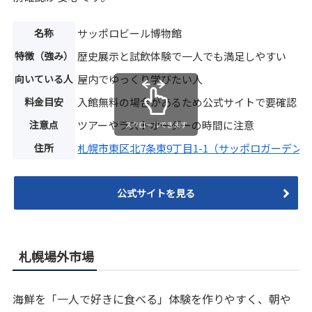
名称
サッポロビール博物館
特徴（強み）
歴史展示と試飲体験で一人でも満足しやすい
向いている人
屋内でゆっくり学びたい人
料金目安
入館無料の場合があるため公式サイトで要確認
注意点
ツアーやラストオーダーの時間に注意
スクロールできます
住所
札幌市東区北7条東9丁目1-1（サッポロガーデン
公式サイトを見る
札幌場外市場
海鮮を「一人で好きに食べる」体験を作りやすく、朝や