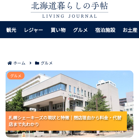
観光
レジャー
買い物
グルメ
宿泊施設
お土産
ホーム
グルメ
札幌シェーキーズの現状と特徴｜閉店理由から料金・代
グルメ
替店まで丸わかり
札幌シェーキーズの現状と特徴｜閉店理由から料金・代替
札幌シェーキーズの現状と特徴｜閉店理由から料金・代替
札幌シェーキーズの現状と特徴｜閉店理由から料金・代替
店まで丸わかり
店まで丸わかり
店まで丸わかり