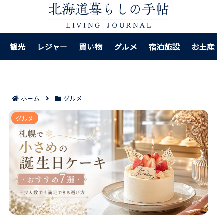
観光
レジャー
買い物
グルメ
宿泊施設
お土産
ホーム
グルメ
札幌で小さめの誕生日ケーキが買えるおすすめ7選｜少
グルメ
人数でも満足できる選び方！