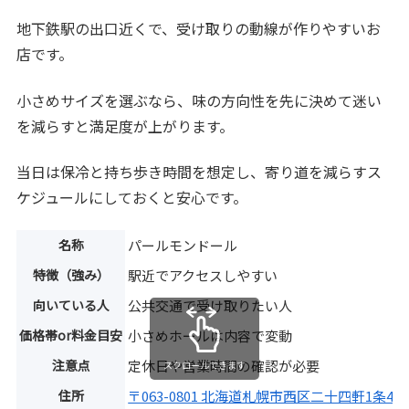
地下鉄駅の出口近くで、受け取りの動線が作りやすいお
店です。
小さめサイズを選ぶなら、味の方向性を先に決めて迷い
を減らすと満足度が上がります。
当日は保冷と持ち歩き時間を想定し、寄り道を減らすス
ケジュールにしておくと安心です。
名称
パールモンドール
特徴（強み）
駅近でアクセスしやすい
向いている人
公共交通で受け取りたい人
価格帯or料金目安
小さめホールは内容で変動
注意点
定休日や営業時間の確認が必要
スクロールできます
住所
〒063-0801 北海道札幌市西区二十四軒1条4丁