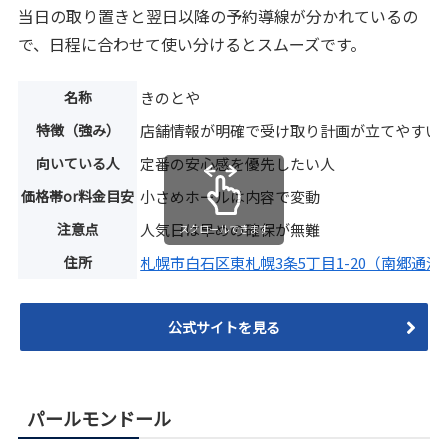
当日の取り置きと翌日以降の予約導線が分かれているの
で、日程に合わせて使い分けるとスムーズです。
名称
きのとや
特徴（強み）
店舗情報が明確で受け取り計画が立てやすい
向いている人
定番の安心感を優先したい人
価格帯or料金目安
小さめホールは内容で変動
注意点
人気日は早めの確保が無難
スクロールできます
住所
札幌市白石区東札幌3条5丁目1-20（南郷通沿
公式サイトを見る
パールモンドール