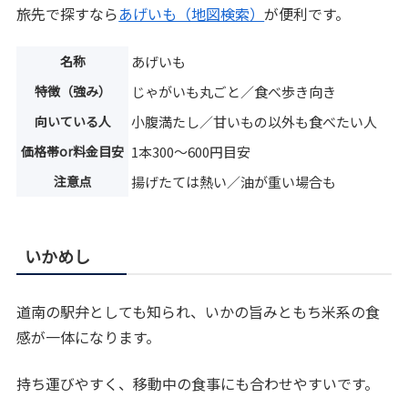
旅先で探すなら
あげいも（地図検索）
が便利です。
名称
あげいも
特徴（強み）
じゃがいも丸ごと／食べ歩き向き
向いている人
小腹満たし／甘いもの以外も食べたい人
価格帯or料金目安
1本300〜600円目安
注意点
揚げたては熱い／油が重い場合も
いかめし
道南の駅弁としても知られ、いかの旨みともち米系の食
感が一体になります。
持ち運びやすく、移動中の食事にも合わせやすいです。