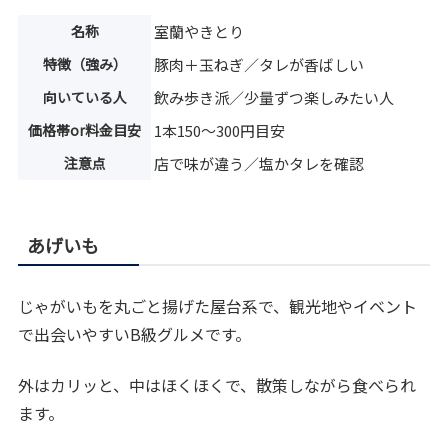
名称
室蘭やきとり
特徴（強み）
豚肉＋玉ねぎ／タレが香ばしい
向いている人
飲み歩き派／少量ずつ楽しみたい人
価格帯or料金目安
1本150〜300円目安
注意点
店で味が違う／塩かタレを確認
あげいも
じゃがいもを丸ごと揚げた屋台系で、観光地やイベント
で出会いやすいB級グルメです。
外はカリッと、中はほくほくで、散策しながら食べられ
ます。