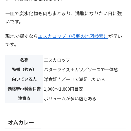
一皿で炭水化物も肉もまとまり、満腹になりたい日に強
いです。
現地で探すなら
エスカロップ（根室の地図検索）
が早い
です。
名称
エスカロップ
特徴（強み）
バターライス＋カツ／ソースで一体感
向いている人
洋食好き／一皿で満足したい人
価格帯or料金目安
1,000〜1,800円目安
注意点
ボリュームが多い店もある
オムカレー