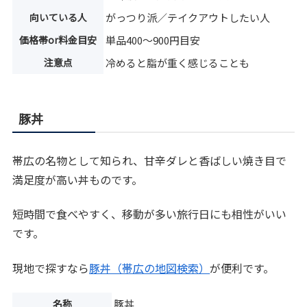
向いている人
がっつり派／テイクアウトしたい人
価格帯or料金目安
単品400〜900円目安
注意点
冷めると脂が重く感じることも
豚丼
帯広の名物として知られ、甘辛ダレと香ばしい焼き目で
満足度が高い丼ものです。
短時間で食べやすく、移動が多い旅行日にも相性がいい
です。
現地で探すなら
豚丼（帯広の地図検索）
が便利です。
名称
豚丼