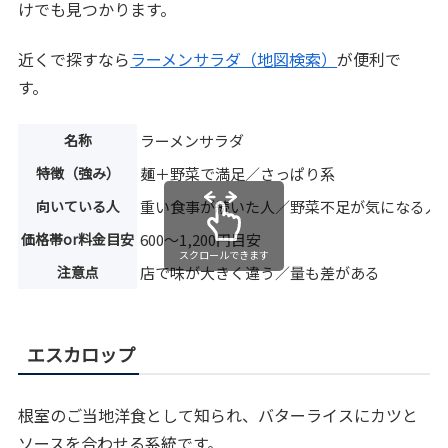
けでも見つかります。
近くで探すなら
ラーメンサラダ（地図検索）
が便利で
す。
名称
ラーメンサラダ
特徴（強み）
麺＋野菜で満足／さっぱり系
向いている人
重い食事が続いた人／野菜不足が気になる人
価格帯or料金目安
600〜1,200円目安
スクロールできます
注意点
店で味が大きく違う／量も差がある
エスカロップ
根室のご当地洋食として知られ、バターライスにカツと
ソースを合わせる系統です。