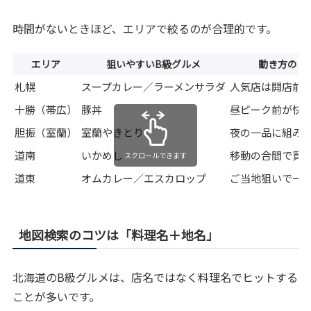
時間がないときほど、エリアで絞るのが合理的です。
エリア
狙いやすいB級グルメ
動き方のコ
札幌
スープカレー／ラーメンサラダ
人気店は開店前
十勝（帯広）
豚丼
昼ピーク前が快
胆振（室蘭）
室蘭やきとり
夜の一品に組み
道南
いかめし
移動の合間で買
スクロールできます
道東
オムカレー／エスカロップ
ご当地狙いで一
地図検索のコツは「料理名＋地名」
北海道のB級グルメは、店名ではなく料理名でヒットする
ことが多いです。