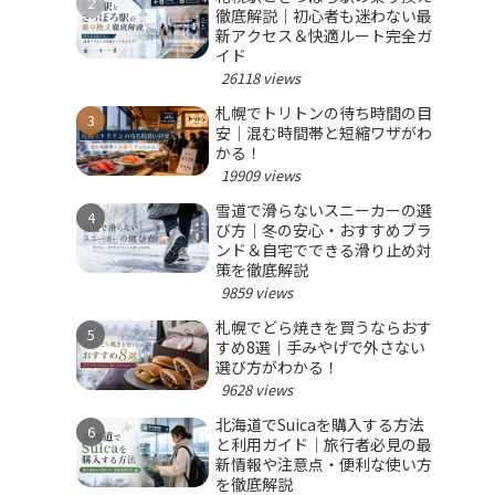
徹底解説｜初心者も迷わない最
新アクセス＆快適ルート完全ガ
イド
26118 views
札幌でトリトンの待ち時間の目
安｜混む時間帯と短縮ワザがわ
かる！
19909 views
雪道で滑らないスニーカーの選
び方｜冬の安心・おすすめブラ
ンド＆自宅でできる滑り止め対
策を徹底解説
9859 views
札幌でどら焼きを買うならおす
すめ8選｜手みやげで外さない
選び方がわかる！
9628 views
北海道でSuicaを購入する方法
と利用ガイド｜旅行者必見の最
新情報や注意点・便利な使い方
を徹底解説