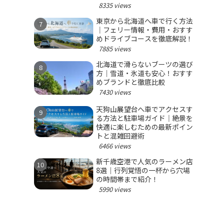
8335 views
東京から北海道へ車で行く方法
｜フェリー情報・費用・おすす
めドライブコースを徹底解説！
7885 views
北海道で滑らないブーツの選び
方｜雪道・氷道も安心！おすす
めブランドと徹底比較
7430 views
天狗山展望台へ車でアクセスす
る方法と駐車場ガイド｜絶景を
快適に楽しむための最新ポイン
トと混雑回避術
6466 views
新千歳空港で人気のラーメン店
8選｜行列覚悟の一杯から穴場
の時間帯まで紹介！
5990 views