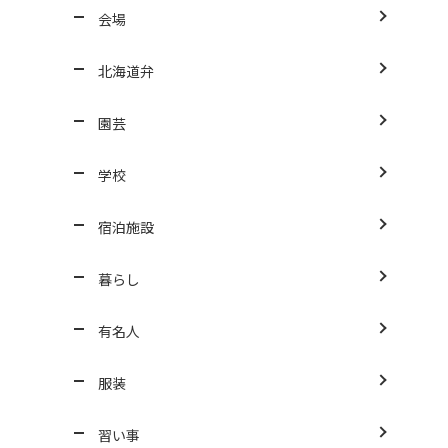
会場
北海道弁
園芸
学校
宿泊施設
暮らし
有名人
服装
習い事