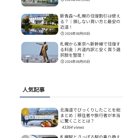
新青森〜札幌の往復割引は使え
る？｜損しない買い方と最安の
近道！
2026年08月05日
札幌から東京へ新幹線で往復す
る料金｜片道内訳と安く買う選
択肢を整理！
2026年08月05日
人気記事
北海道でびっくりしたことを総
まとめ｜移住者や旅行者が本当
に驚くこととは？
43364 views
札幌駅とさっぽろ駅の乗り換え