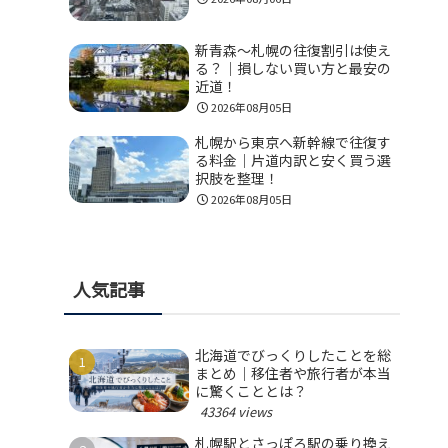
新青森〜札幌の往復割引は使え
る？｜損しない買い方と最安の
近道！
2026年08月05日
札幌から東京へ新幹線で往復す
る料金｜片道内訳と安く買う選
択肢を整理！
2026年08月05日
人気記事
北海道でびっくりしたことを総
まとめ｜移住者や旅行者が本当
に驚くこととは？
43364 views
札幌駅とさっぽろ駅の乗り換え