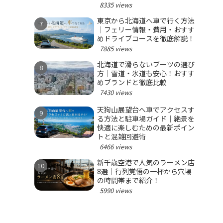
8335 views
東京から北海道へ車で行く方法
｜フェリー情報・費用・おすす
めドライブコースを徹底解説！
7885 views
北海道で滑らないブーツの選び
方｜雪道・氷道も安心！おすす
めブランドと徹底比較
7430 views
天狗山展望台へ車でアクセスす
る方法と駐車場ガイド｜絶景を
快適に楽しむための最新ポイン
トと混雑回避術
6466 views
新千歳空港で人気のラーメン店
8選｜行列覚悟の一杯から穴場
の時間帯まで紹介！
5990 views