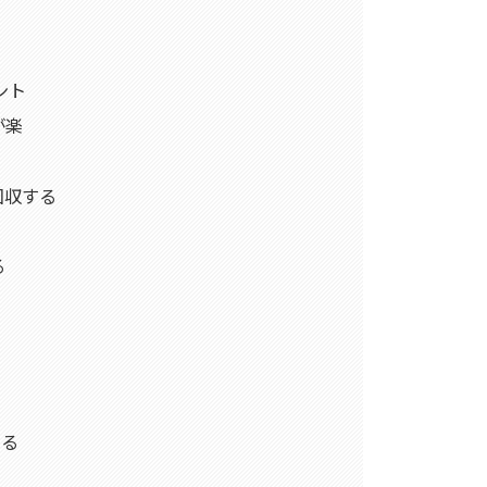
ント
が楽
回収する
る
める