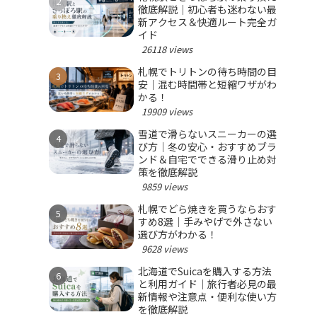
徹底解説｜初心者も迷わない最
新アクセス＆快適ルート完全ガ
イド
26118 views
札幌でトリトンの待ち時間の目
安｜混む時間帯と短縮ワザがわ
かる！
19909 views
雪道で滑らないスニーカーの選
び方｜冬の安心・おすすめブラ
ンド＆自宅でできる滑り止め対
策を徹底解説
9859 views
札幌でどら焼きを買うならおす
すめ8選｜手みやげで外さない
選び方がわかる！
9628 views
北海道でSuicaを購入する方法
と利用ガイド｜旅行者必見の最
新情報や注意点・便利な使い方
を徹底解説