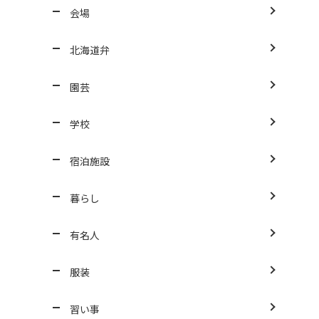
会場
北海道弁
園芸
学校
宿泊施設
暮らし
有名人
服装
習い事