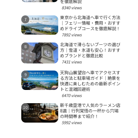
を徹底解説
8340 views
東京から北海道へ車で行く方法
｜フェリー情報・費用・おすす
めドライブコースを徹底解説！
7892 views
北海道で滑らないブーツの選び
方｜雪道・氷道も安心！おすす
めブランドと徹底比較
7431 views
天狗山展望台へ車でアクセスす
る方法と駐車場ガイド｜絶景を
快適に楽しむための最新ポイン
トと混雑回避術
6470 views
新千歳空港で人気のラーメン店
8選｜行列覚悟の一杯から穴場
の時間帯まで紹介！
5992 views