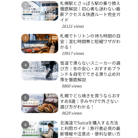
札幌駅とさっぽろ駅の乗り換え
徹底解説｜初心者も迷わない最
新アクセス＆快適ルート完全ガ
イド
26121 views
札幌でトリトンの待ち時間の目
安｜混む時間帯と短縮ワザがわ
かる！
19917 views
雪道で滑らないスニーカーの選
び方｜冬の安心・おすすめブラ
ンド＆自宅でできる滑り止め対
策を徹底解説
9860 views
札幌でどら焼きを買うならおす
すめ8選｜手みやげで外さない
選び方がわかる！
9629 views
北海道でSuicaを購入する方法
と利用ガイド｜旅行者必見の最
新情報や注意点・便利な使い方